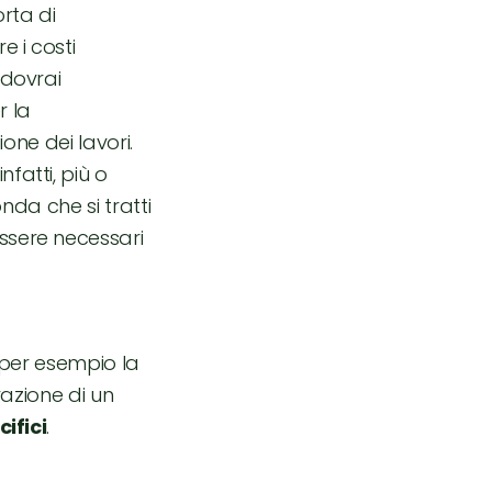
rta di
e i costi
n dovrai
r la
ione dei lavori.
nfatti, più o
nda che si tratti
ssere necessari
er esempio la
razione di un
ifici
.