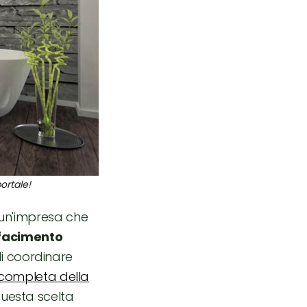
ortale!
a un'impresa che
ifacimento
di coordinare
e completa della
questa scelta