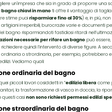
gliere un'impresa che sia in grado di proporre una so
e bagno chiavi in mano
ti offre il vantaggio di tagliar
re stime puoi
risparmiare fino al 30%
) e, in più, no
 artigiani irreperibili, burocrazie varie e documenti pe
del bagno risparmiandoti fastidiosi ritardi nell’ultimaz
azioni necessarie per rifare un bagno
può essere, i
chiedere quindi l’intervento di diverse figure. A seco
ordinaria o strordinaria, per esempio, potrebbero e
edilizi. Vediamo quali:
ne ordinaria del bagno
quei piccoli lavori cosiddetti in “
edilizia libera
come p
sanitari, la trasformazione di vasca in doccia, la ripa
n questi casi
non sono richiesti permessi edilizi spec
ne straordinaria del bagno