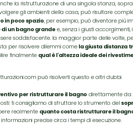
che la ristrutturazione di una singola stanza, soprat
avolgere gli ambienti della casa, può risultare compl
o in poco spazio
, per esempio, può diventare più i
e di un bagno grande
e, senza i giusti accorgimenti, i
ere soddisfacente. la maggior parte delle volte, per
ista per risolvere dilemmi come
la giusta distanza tr
lire finalmente
qual è l'altezza ideale dei rivestim
trutturazioni.com può risolverti questo e altri dubbi.
ventivo
per ristrutturare il bagno
direttamente da
osti: ti consigliamo di sfruttare lo strumento del
sop
pere realmente
quanto costa ristrutturare il bagn
e informazioni precise circa i tempi di esecuzione.