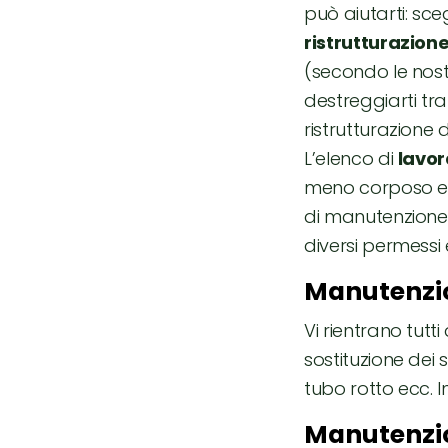
può aiutarti: sce
ristrutturazion
(secondo le nost
destreggiarti tra
ristrutturazione 
L’elenco di
lavor
meno corposo e ri
di manutenzione 
diversi permessi 
Manutenzio
Vi rientrano tutti 
sostituzione dei 
tubo rotto ecc. I
Manutenzio