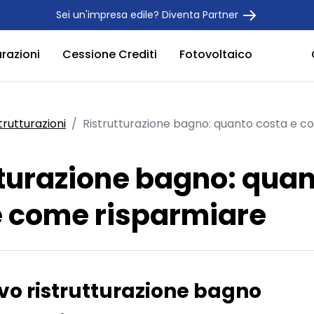
Sei un'impresa edile? Diventa Partner
urazioni
Cessione Crediti
Fotovoltaico
trutturazioni
Ristrutturazione bagno: quanto costa e c
tturazione bagno: qua
e come risparmiare
vo ristrutturazione bagno