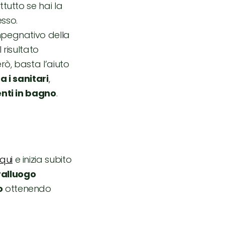
tutto se hai la
esso.
mpegnativo della
l risultato
ò, basta l’aiuto
a i sanitari
,
enti in bagno
.
qui
e inizia subito
ralluogo
o
ottenendo