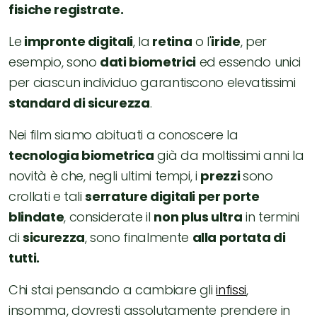
fisiche registrate.
Le
impronte digitali
, la
retina
o l'
iride
, per
esempio, sono
dati biometrici
ed essendo unici
per ciascun individuo garantiscono elevatissimi
standard di sicurezza
.
Nei film siamo abituati a conoscere la
tecnologia biometrica
già da moltissimi anni la
novità è che, negli ultimi tempi, i
prezzi
sono
crollati e tali
serrature digitali per porte
blindate
, considerate il
non plus ultra
in termini
di
sicurezza
, sono finalmente
alla portata di
tutti.
Chi stai pensando a cambiare gli
infissi
,
insomma, dovresti assolutamente prendere in