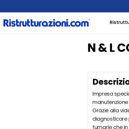
Ristrutt
N & L C
Descrizi
Impresa special
manutenzione or
Grazie alla vid
diagnosticare 
fumarie che in 