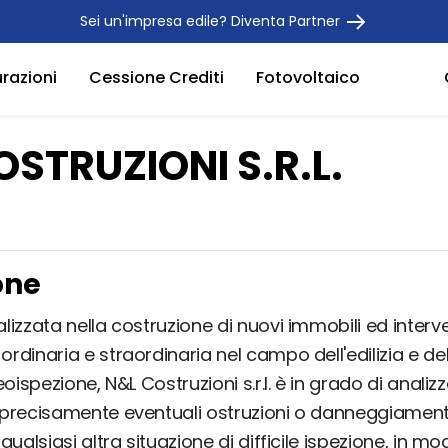
Sei un'impresa edile? Diventa Partner
urazioni
Cessione Crediti
Fotovoltaico
OSTRUZIONI S.R.L.
one
izzata nella costruzione di nuovi immobili ed interve
dinaria e straordinaria nel campo dell'edilizia e dell
eoispezione, N&L Costruzioni s.r.l. è in grado di analiz
precisamente eventuali ostruzioni o danneggiamenti
qualsiasi altra situazione di difficile ispezione, in mo