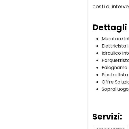
costi di interve
Dettagli
Muratore In
Elettricista
Idraulico In
Parquettist
Falegname 
Piastrellista
Offre Soluzi
Sopralluogo
Servizi: