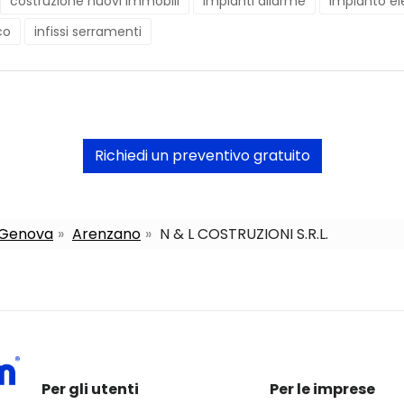
costruzione nuovi immobili
impianti allarme
impianto el
co
infissi serramenti
Richiedi un preventivo gratuito
a Genova
Arenzano
N & L COSTRUZIONI S.R.L.
Per gli utenti
Per le imprese