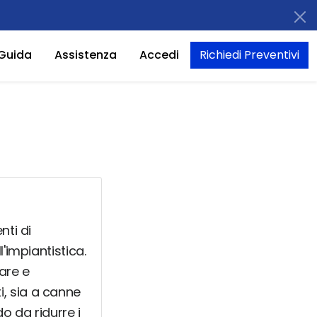
Guida
Assistenza
Accedi
Richiedi Preventivi
nti di
'impiantistica.
zare e
, sia a canne
do da ridurre i