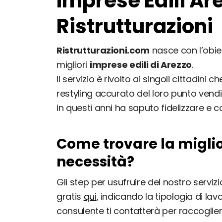
Imprese Edili Are
Ristrutturazioni
Ristrutturazioni.com
nasce con l’obiet
migliori
imprese edili di Arezzo
.
Il servizio è rivolto ai singoli cittadi
restyling accurato del loro punto vendit
in questi anni ha saputo fidelizzare e 
Come trovare la miglio
necessità?
Gli step per usufruire del nostro serviz
gratis
qui
, indicando la tipologia di la
consulente ti contatterà per raccogliere