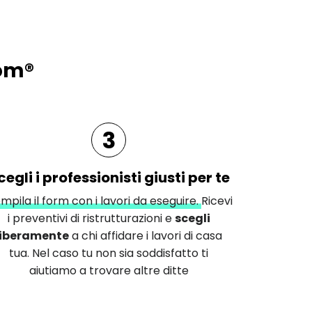
com®
3
cegli i professionisti giusti per te
mpila il form con i lavori da eseguire.
Ricevi
i preventivi di ristrutturazioni e
scegli
liberamente
a chi affidare i lavori di casa
tua. Nel caso tu non sia soddisfatto ti
aiutiamo a trovare altre ditte