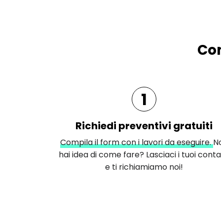
Com
1
Richiedi preventivi gratuiti
Compila il form con i lavori da eseguire.
N
hai idea di come fare? Lasciaci i tuoi conta
e ti richiamiamo noi!