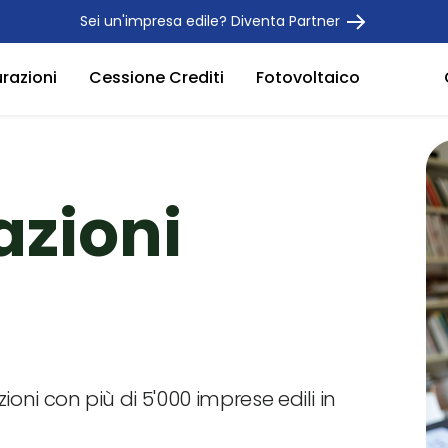
Sei un'impresa edile? Diventa Partner
urazioni
Cessione Crediti
Fotovoltaico
azioni
zioni con più di 5'000 imprese edili in