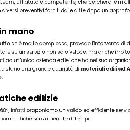
o team, affiatato e competente, che cercherà le migli
re diversi preventivi forniti dalle ditte dopo un appro
i in mano
tutto se è molto complessa, prevede l’intervento di di
tare su un servizio non solo veloce, ma anche molto
dati ad un’unica azienda edile, che ha nel suo organico
quistano una grande quantità di
materiali edili ad 
e.
tiche edilizie
360°, infatti proponiamo un valido ed efficiente serv
 burocratiche senza perdite di tempo.