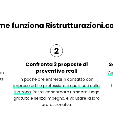
e funziona Ristrutturazioni.
2
Confronta 3 proposte di
S
preventivo reali
on
Co
tti
In poche ore entrerai in contatto con
imprese edili e professionisti qualificati della
tua zona
. Potrai concordare un sopralluogo
gratuito e senza impegno, e valutare la loro
professionalità.