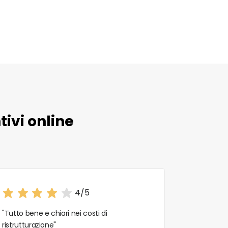
ivi online
4/5
"Tutto bene e chiari nei costi di
"Ottima es
ristrutturazione"
e consulenz