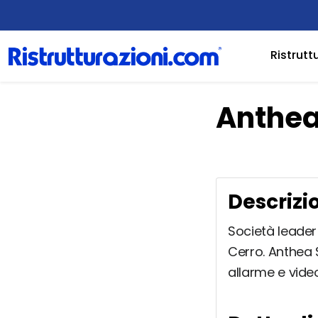
Ristrutt
Anthea
Descrizi
Società leader 
Cerro. Anthea S
allarme e vide