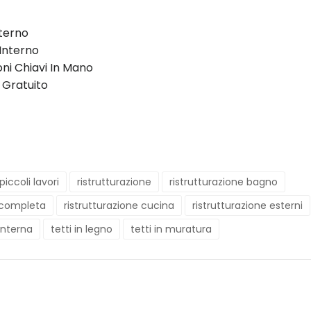
terno
Interno
oni Chiavi In Mano
 Gratuito
piccoli lavori
ristrutturazione
ristrutturazione bagno
e completa
ristrutturazione cucina
ristrutturazione esterni
 interna
tetti in legno
tetti in muratura