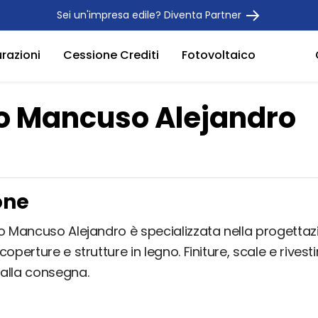
Sei un'impresa edile? Diventa Partner
urazioni
Cessione Crediti
Fotovoltaico
o Mancuso Alejandro
one
io Mancuso Alejandro è specializzata nella progettaz
coperture e strutture in legno. Finiture, scale e rivest
alla consegna.