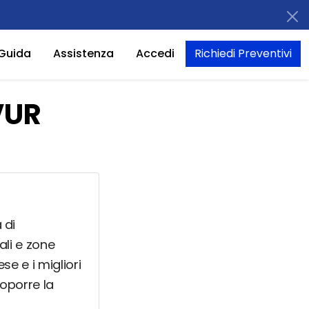
Guida
Assistenza
Accedi
Richiedi Preventivi
VUR
 di
ali e zone
se e i migliori
roporre la