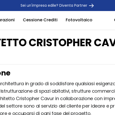
Sei un'impresa edile? Diventa Partner
urazioni
Cessione Crediti
Fotovoltaico
TETTO CRISTOPHER CA
one
rchitettura in grado di soddisfare qualsiasi esigenza
istrutturazione di spazi abitativi, strutture commerci
architetto Cristopher Cavur in collaborazione con impre
del settore sono al servizio del cliente per ideare e p
ore e occuparsi di ogni fase del progetto.