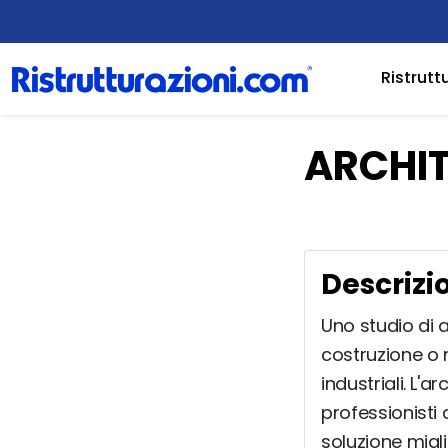
Ristrutt
ARCHI
Descrizi
Uno studio di a
costruzione o r
industriali. L'
professionisti 
soluzione migli