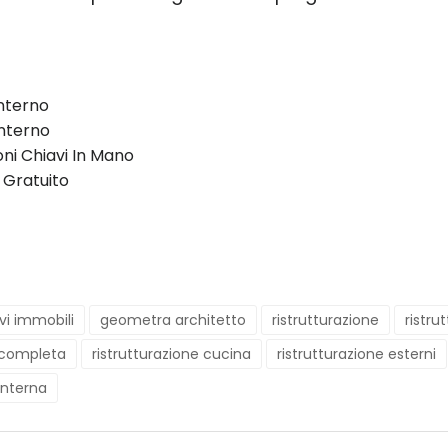
Interno
nterno
oni Chiavi In Mano
 Gratuito
vi immobili
geometra architetto
ristrutturazione
ristru
e completa
ristrutturazione cucina
ristrutturazione esterni
 interna