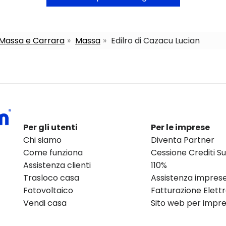
a Massa e Carrara
Massa
Edilro di Cazacu Lucian
Per gli utenti
Per le imprese
Chi siamo
Diventa Partner
Come funziona
Cessione Crediti 
Assistenza clienti
110%
Trasloco casa
Assistenza impres
Fotovoltaico
Fatturazione Elett
Vendi casa
Sito web per impres