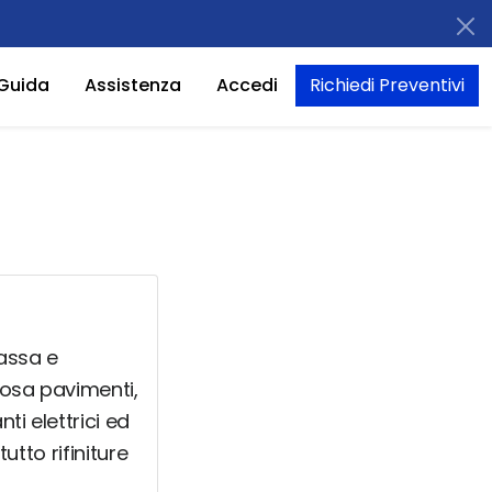
Guida
Assistenza
Accedi
Richiedi Preventivi
Massa e
posa pavimenti,
ti elettrici ed
utto rifiniture