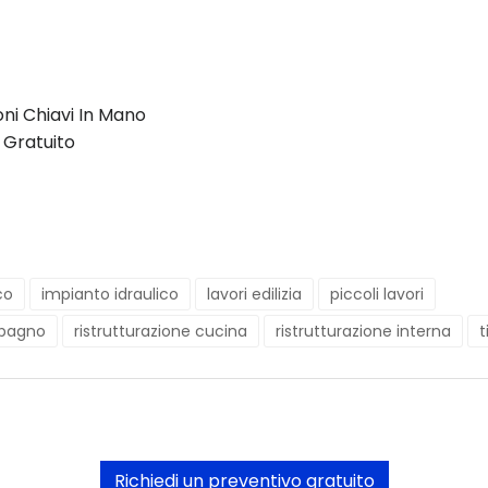
oni Chiavi In Mano
 Gratuito
co
impianto idraulico
lavori edilizia
piccoli lavori
 bagno
ristrutturazione cucina
ristrutturazione interna
t
Richiedi un preventivo gratuito