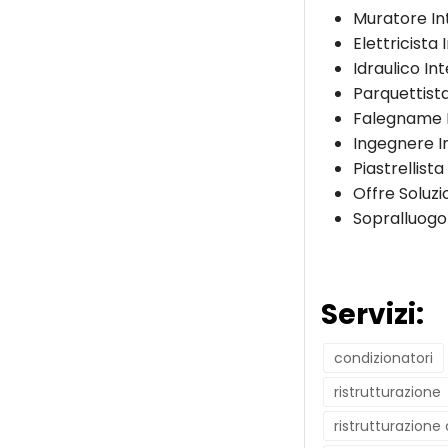
Muratore In
Elettricista
Idraulico In
Parquettist
Falegname 
Ingegnere I
Piastrellista
Offre Soluzi
Sopralluogo
Servizi:
condizionatori
ristrutturazione
ristrutturazione