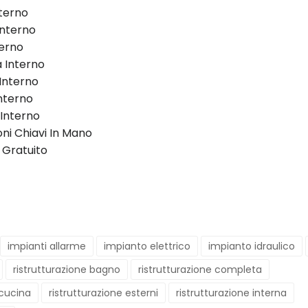
terno
 Interno
terno
a Interno
Interno
nterno
 Interno
oni Chiavi In Mano
 Gratuito
impianti allarme
impianto elettrico
impianto idraulico
ristrutturazione bagno
ristrutturazione completa
 cucina
ristrutturazione esterni
ristrutturazione interna