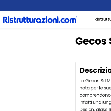
Ristrutt
Gecos S
Descrizi
La Gecos Srl Mi
nota per le sue
comprendono no
infatti una lun
Design, glass 1