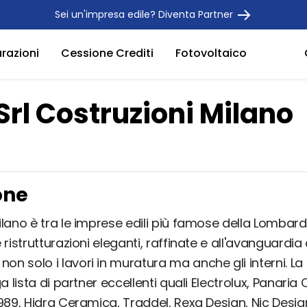
Sei un'impresa edile? Diventa Partner
urazioni
Cessione Crediti
Fotovoltaico
rl Costruzioni Milano
one
lano è tra le imprese edili più famose della Lombardi
 ristrutturazioni eleganti, raffinate e all'avanguardia
n solo i lavori in muratura ma anche gli interni. L
ga lista di partner eccellenti quali Electrolux, Panaria
989, Hidra Ceramica, Traddel, Rexa Design, Nic Design e