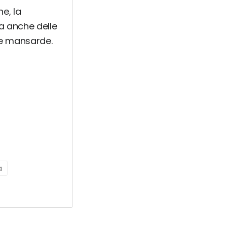
e, la
pa anche delle
t e mansarde.
a