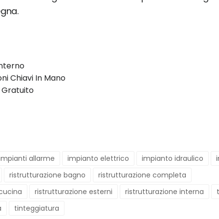
egna.
nterno
oni Chiavi In Mano
 Gratuito
impianti allarme
impianto elettrico
impianto idraulico
ristrutturazione bagno
ristrutturazione completa
 cucina
ristrutturazione esterni
ristrutturazione interna
a
tinteggiatura