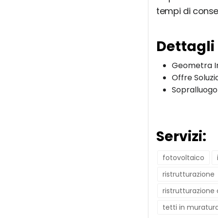
tempi di cons
Dettagli
Geometra I
Offre Soluzi
Sopralluogo
Servizi:
fotovoltaico
ristrutturazione
ristrutturazione
tetti in muratur