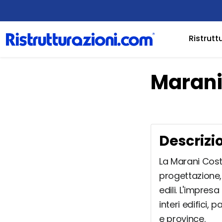
Ristrutt
Marani
Descrizi
La Marani Costr
progettazione, 
edili. L'impresa
interi edifici, 
e province.