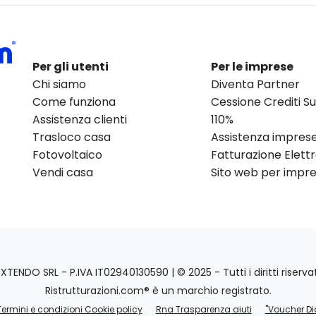
Per gli utenti
Per le imprese
Chi siamo
Diventa Partner
Come funziona
Cessione Crediti 
Assistenza clienti
110%
Trasloco casa
Assistenza impres
Fotovoltaico
Fatturazione Elett
Vendi casa
Sito web per impres
EXTENDO SRL - P.IVA IT02940130590 | © 2025 - Tutti i diritti riservat
Ristrutturazioni.com® è un marchio registrato.
Termini e condizioni Cookie policy
Rna Trasparenza aiuti
"Voucher Di