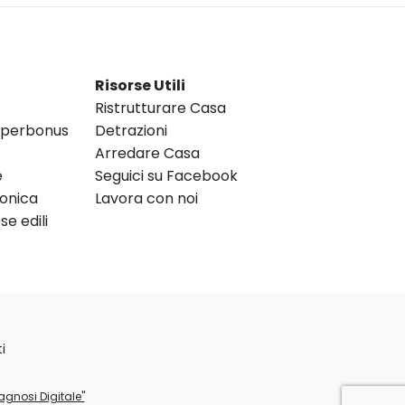
Risorse Utili
Ristrutturare Casa
Superbonus
Detrazioni
Arredare Casa
e
Seguici su Facebook
ronica
Lavora con noi
e edili
i
agnosi Digitale"