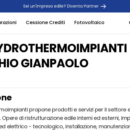
Sei un'impresa edile? Diventa Partner
urazioni
Cessione Crediti
Fotovoltaico
HYDROTHERMOIMPIANTI 
HIO GIANPAOLO
one
oimpianti propone prodotti e servizi per il settore e
 Opere di ristrutturazione edile interni ed esterni, imp
ed elettrico - tecnologico, installazione, manutenzio