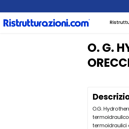
Ristrutt
O. G. 
ORECC
Descrizi
O.G. Hydrotherm
termoidraulico.
termoidraulici 