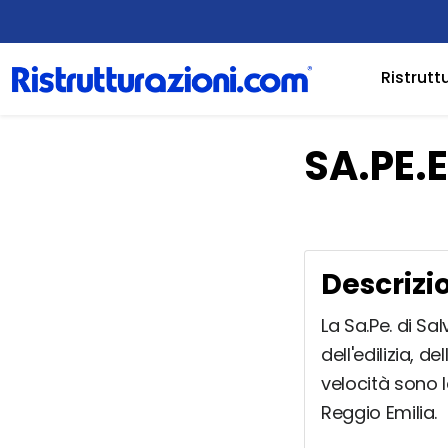
Ristrutt
SA.PE.
Descrizi
La Sa.Pe. di Sa
dell'edilizia, d
velocità sono l
Reggio Emilia.