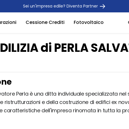
Sei un'impresa edile? Diventa Partner
urazioni
Cessione Crediti
Fotovoltaico
EDILIZIA di PERLA SALV
one
lvatore Perla è una ditta individuale specializzata nel
elle ristrutturazioni e della costruzione di edifici ex nov
e caratteristiche dell'impresa rinomata in tutta la pr