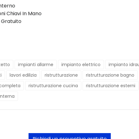
Interno
oni Chiavi In Mano
 Gratuito
tetto
impianti allarme
impianto elettrico
impianto idrau
i
lavori edilizia
ristrutturazione
ristrutturazione bagno
e completa
ristrutturazione cucina
ristrutturazione esterni
 interna
Richiedi un preventivo gratuito