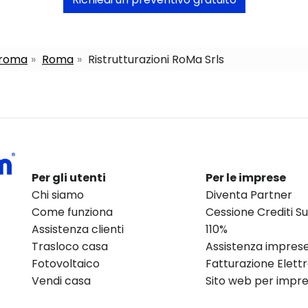
a roma
Roma
Ristrutturazioni RoMa Srls
Per gli utenti
Per le imprese
Chi siamo
Diventa Partner
Come funziona
Cessione Crediti 
Assistenza clienti
110%
Trasloco casa
Assistenza impres
Fotovoltaico
Fatturazione Elett
Vendi casa
Sito web per impres