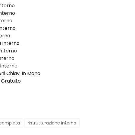
Interno
nterno
terno
 Interno
terno
a Interno
Interno
nterno
 Interno
oni Chiavi In Mano
 Gratuito
e completa
ristrutturazione interna