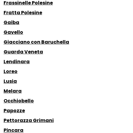
Frassinelle Polesine
Fratta Polesine
Gaiba
Gavello
Giacciano con Baruchella
Guarda Veneta
Lendinara
Loreo
Lusia
Melara
Occhiobello
Papozze
Pettorazza Grimani
Pincara