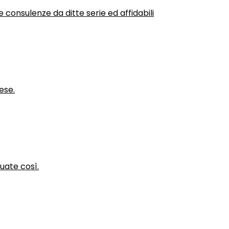
 consulenze da ditte serie ed affidabili
ese.
nuate così.