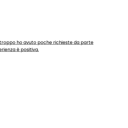
urtroppo ho avuto poche richieste da parte
rienza è positiva.