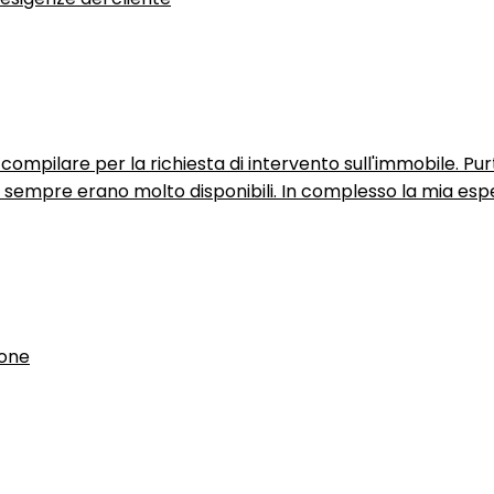
ompilare per la richiesta di intervento sull'immobile. P
n sempre erano molto disponibili. In complesso la mia espe
ione