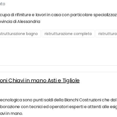
ato
upa di rifiniture e lavori in casa con particolare specializzaz
ovincia di Alessandria
istrutturazione bagno
ristrutturazione completa
ristruttur
oni Chiavi in mano Asti e Tigliole
cnologica sono punti saldi della Bianchi Costruzioni che dal 1
ollaborazione con tecnici ed operatori esperti e attenti alle e
iavi in mano.