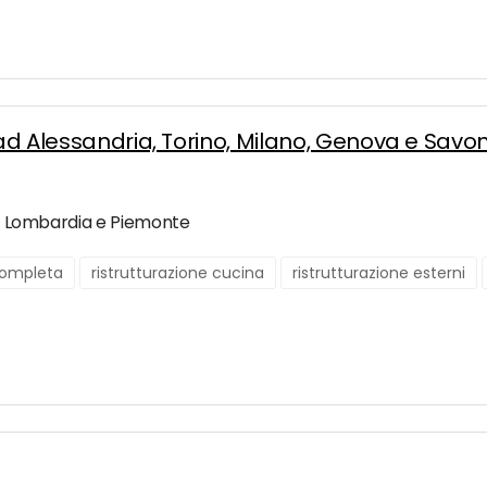
o ad Alessandria, Torino, Milano, Genova e Savo
 in Lombardia e Piemonte
 completa
ristrutturazione cucina
ristrutturazione esterni