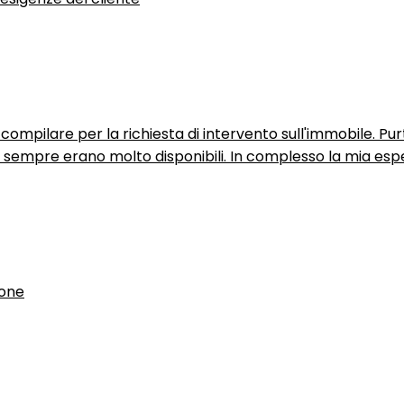
ompilare per la richiesta di intervento sull'immobile. P
n sempre erano molto disponibili. In complesso la mia espe
ione