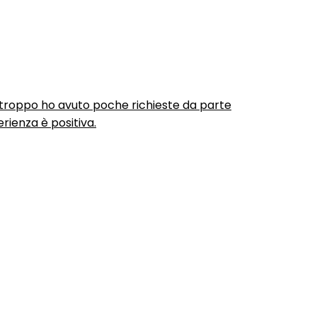
urtroppo ho avuto poche richieste da parte
rienza è positiva.