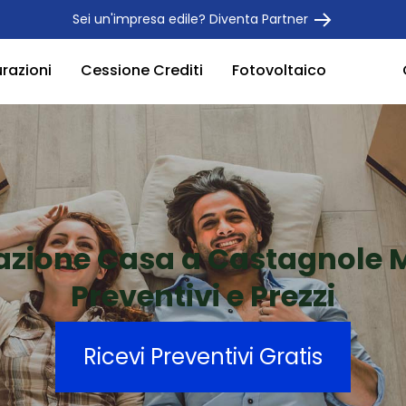
Sei un'impresa edile? Diventa Partner
urazioni
Cessione Crediti
Fotovoltaico
razione Casa a Castagnole 
Preventivi e Prezzi
Ricevi Preventivi Gratis