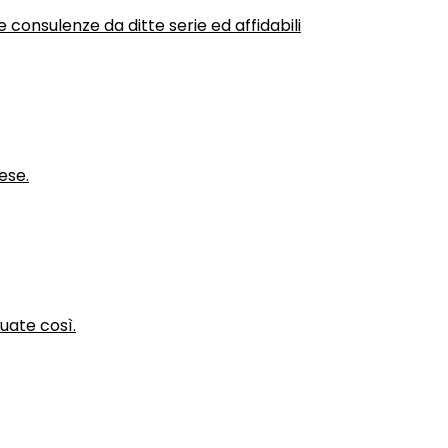
 consulenze da ditte serie ed affidabili
ese.
nuate così.