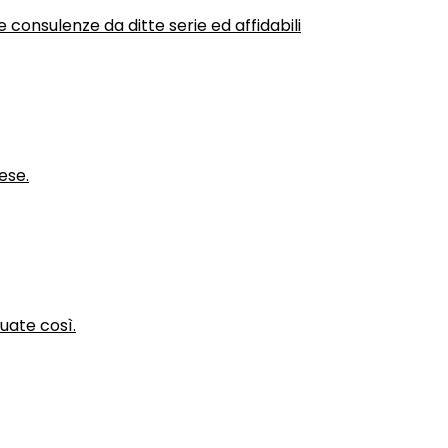
 consulenze da ditte serie ed affidabili
ese.
nuate così.