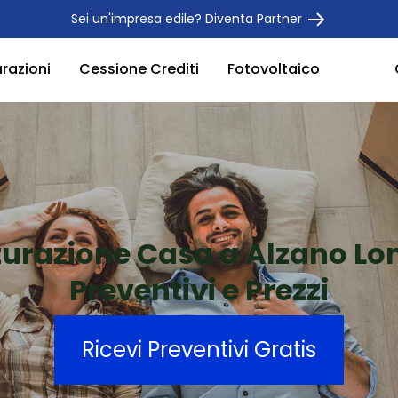
Sei un'impresa edile? Diventa Partner
urazioni
Cessione Crediti
Fotovoltaico
tturazione Casa a Alzano L
Preventivi e Prezzi
Ricevi Preventivi Gratis