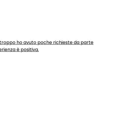
urtroppo ho avuto poche richieste da parte
rienza è positiva.