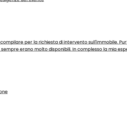
ompilare per la richiesta di intervento sull'immobile. P
n sempre erano molto disponibili. In complesso la mia espe
ione