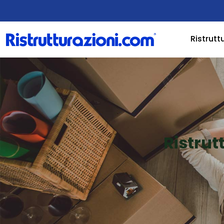
Ristrutt
Ristru