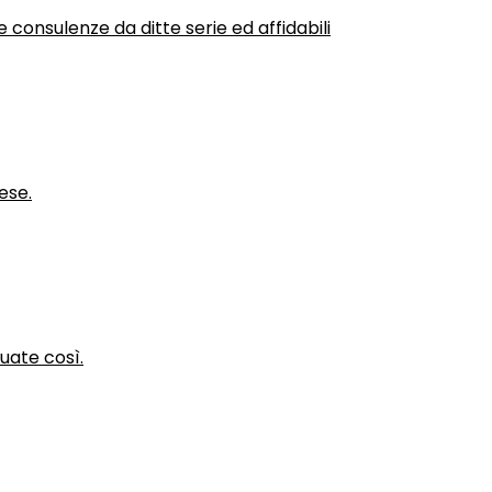
 consulenze da ditte serie ed affidabili
ese.
nuate così.