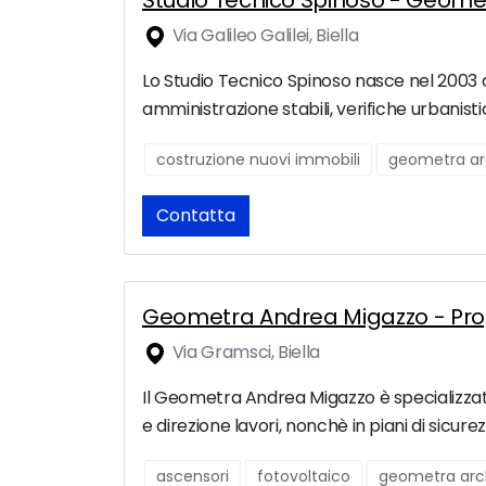
Studio Tecnico Spinoso - Geomet
Via Galileo Galilei, Biella
Lo Studio Tecnico Spinoso nasce nel 2003 a B
amministrazione stabili, verifiche urbanisti
costruzione nuovi immobili
geometra ar
Contatta
Geometra Andrea Migazzo - Proge
Via Gramsci, Biella
Il Geometra Andrea Migazzo è specializzat
e direzione lavori, nonchè in piani di sicu
ascensori
fotovoltaico
geometra arc