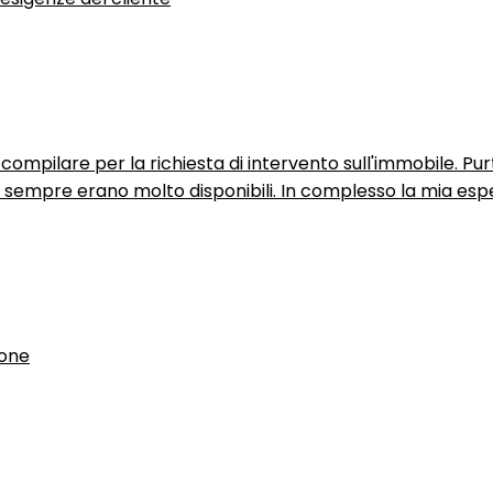
ompilare per la richiesta di intervento sull'immobile. P
n sempre erano molto disponibili. In complesso la mia espe
ione