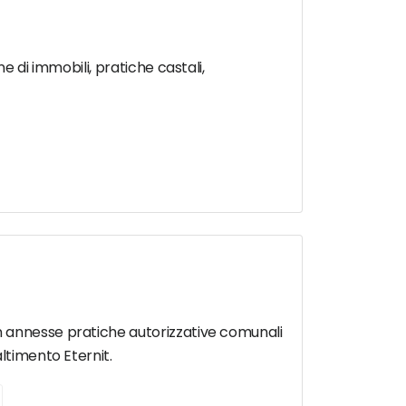
e di immobili, pratiche castali,
n annesse pratiche autorizzative comunali
ltimento Eternit.