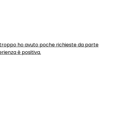
urtroppo ho avuto poche richieste da parte
rienza è positiva.