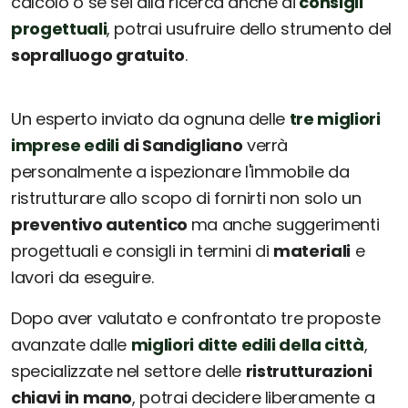
calcolo o se sei alla ricerca anche di
consigli
progettuali
, potrai usufruire dello strumento del
sopralluogo gratuito
.
Un esperto inviato da ognuna delle
tre migliori
imprese edili
di Sandigliano
verrà
personalmente a ispezionare l'immobile da
ristrutturare allo scopo di fornirti non solo un
preventivo autentico
ma anche suggerimenti
progettuali e consigli in termini di
materiali
e
lavori da eseguire.
Dopo aver valutato e confrontato tre proposte
avanzate dalle
migliori ditte edili della città
,
specializzate nel settore delle
ristrutturazioni
chiavi in mano
, potrai decidere liberamente a