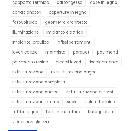
cappotto termico
cartongesso
case in legno
condizionatori
coperture in legno
fotovoltaico
geometra architetto
illuminazione
impianto elettrico
impianto idraulico
infissi serramenti
lavori edilizia
marmista
parquet
pavimenti
pavimento resina
piccoli lavori
riscaldamento
ristrutturazione
ristrutturazione bagno
ristrutturazione completa
ristrutturazione cucina
ristrutturazione esterni
ristrutturazione interna
scale
solare termico
tetti in legno
tetti in muratura
tinteggiatura
videosorveglianza