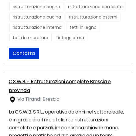
ristrutturazione bagno
ristrutturazione completa
ristrutturazione cucina
ristrutturazione esterni
ristrutturazione interna
tetti in legno
tetti in muratura
tinteggiatura
Contatta
C.S.W.B. - Ristrutturazioni complete Brescia e
provincia
Via Tirandi, Brescia
La C.S.W.B. S.R.L., operativa da anni nel settore edile,
è in grado di offrire al cliente ristrutturazioni
complete e parziali, impiantistica chiavi in mano,
progetti e pratiche edilizie. Grazie ad un team