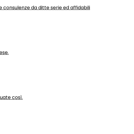
 consulenze da ditte serie ed affidabili
ese.
nuate così.