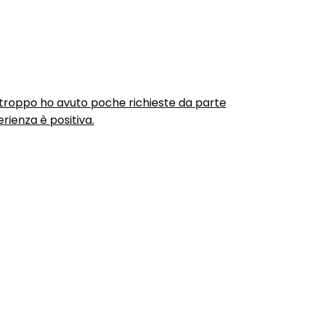
urtroppo ho avuto poche richieste da parte
rienza è positiva.