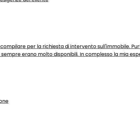
ompilare per la richiesta di intervento sull'immobile. P
n sempre erano molto disponibili. In complesso la mia espe
ione