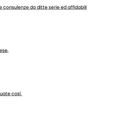
 consulenze da ditte serie ed affidabili
ese.
nuate così.