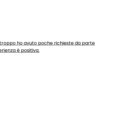
urtroppo ho avuto poche richieste da parte
rienza è positiva.