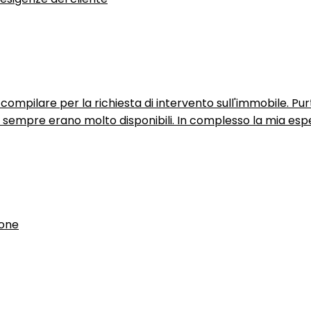
ompilare per la richiesta di intervento sull'immobile. P
n sempre erano molto disponibili. In complesso la mia espe
ione