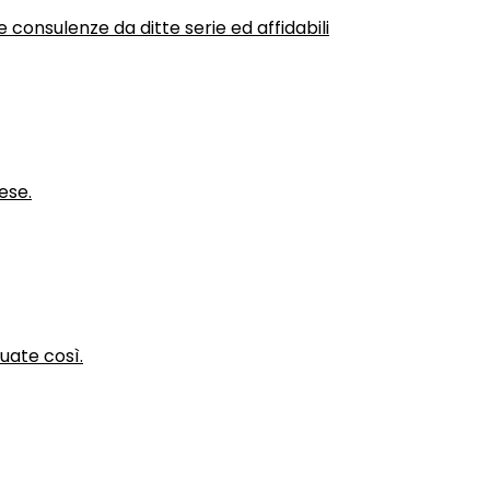
 consulenze da ditte serie ed affidabili
ese.
nuate così.