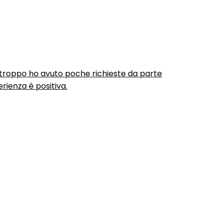
urtroppo ho avuto poche richieste da parte
rienza è positiva.