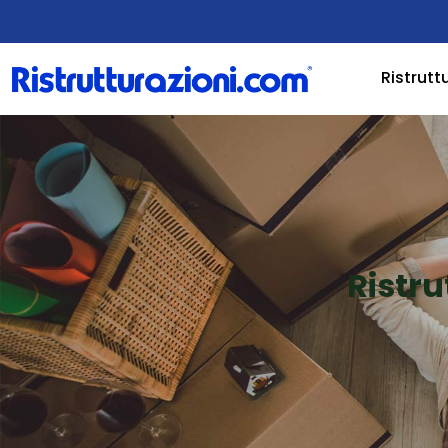
Ristrutt
Ristr