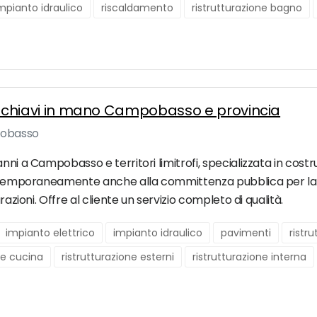
mpianto idraulico
riscaldamento
ristrutturazione bagno
ioni chiavi in mano Campobasso e provincia
pobasso
nni a Campobasso e territori limitrofi, specializzata in costr
contemporaneamente anche alla committenza pubblica per la 
razioni. Offre al cliente un servizio completo di qualità.
impianto elettrico
impianto idraulico
pavimenti
ristr
ne cucina
ristrutturazione esterni
ristrutturazione interna