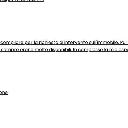
ompilare per la richiesta di intervento sull'immobile. P
n sempre erano molto disponibili. In complesso la mia espe
ione