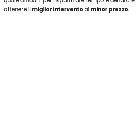
quale affidarti per risparmiare tempo e denaro e
ottenere il
miglior intervento
al
minor prezzo
.