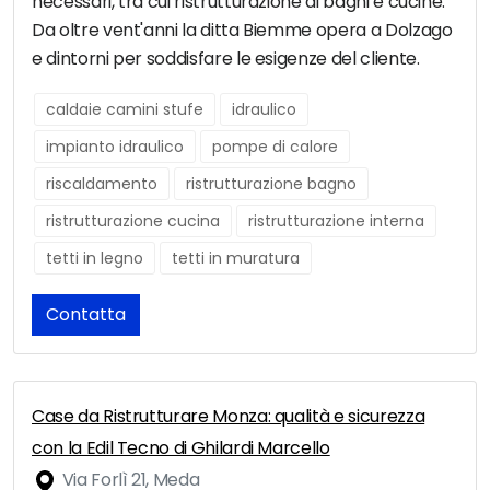
necessari, tra cui ristrutturazione di bagni e cucine.
Da oltre vent'anni la ditta Biemme opera a Dolzago
e dintorni per soddisfare le esigenze del cliente.
caldaie camini stufe
idraulico
impianto idraulico
pompe di calore
riscaldamento
ristrutturazione bagno
ristrutturazione cucina
ristrutturazione interna
tetti in legno
tetti in muratura
Contatta
Case da Ristrutturare Monza: qualità e sicurezza
con la Edil Tecno di Ghilardi Marcello
Via Forlì 21, Meda