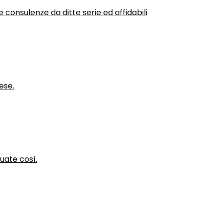
 consulenze da ditte serie ed affidabili
ese.
nuate così.