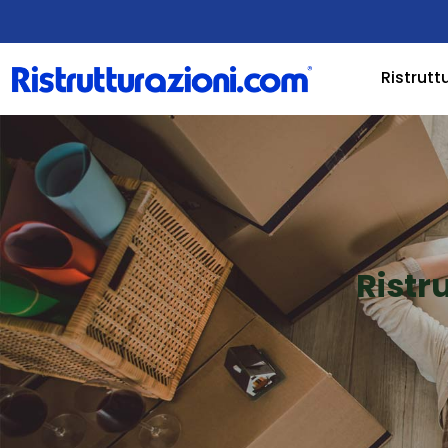
Ristrutt
Ristr