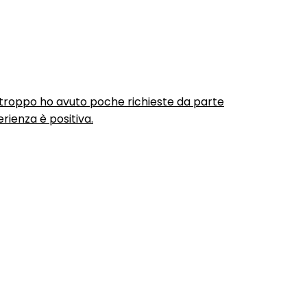
urtroppo ho avuto poche richieste da parte
rienza è positiva.