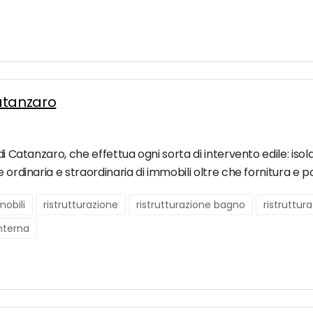
atanzaro
 di Catanzaro, che effettua ogni sorta di intervento edile: i
 ordinaria e straordinaria di immobili oltre che fornitura e p
obili
ristrutturazione
ristrutturazione bagno
ristruttu
interna