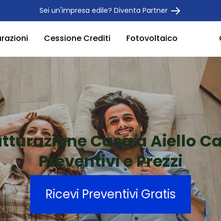
Sei un'impresa edile? Diventa Partner
urazioni
Cessione Crediti
Fotovoltaico
utturazione Casa a Aiello C
Preventivi e Prezzi
Ricevi Preventivi Gratis