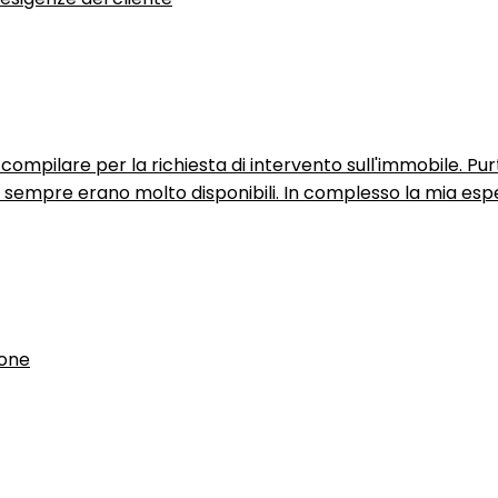
ompilare per la richiesta di intervento sull'immobile. P
n sempre erano molto disponibili. In complesso la mia espe
ione