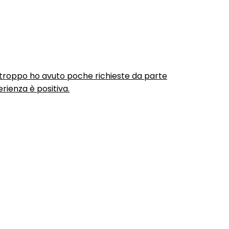
urtroppo ho avuto poche richieste da parte
rienza è positiva.