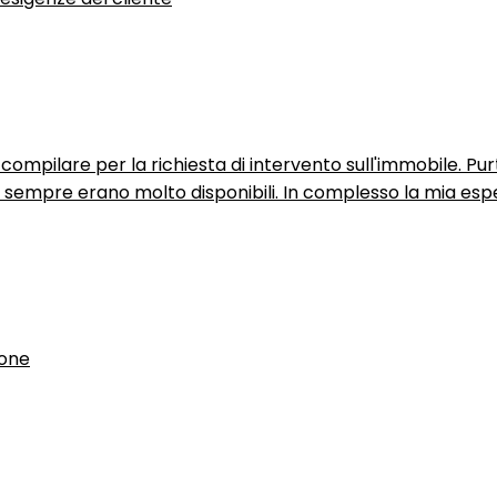
ompilare per la richiesta di intervento sull'immobile. P
n sempre erano molto disponibili. In complesso la mia espe
ione