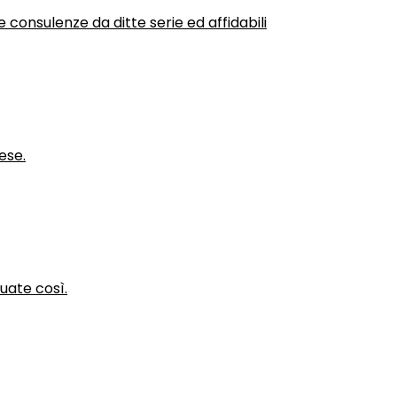
 consulenze da ditte serie ed affidabili
ese.
nuate così.