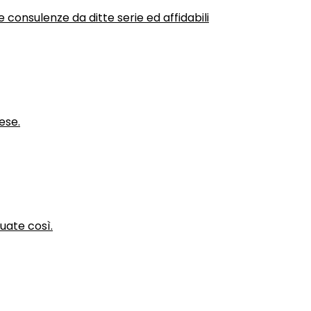
 consulenze da ditte serie ed affidabili
ese.
nuate così.