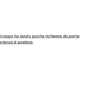
urtroppo ho avuto poche richieste da parte
rienza è positiva.