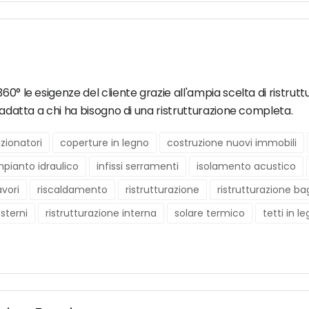
0° le esigenze del cliente grazie all'ampia scelta di ristrutt
a adatta a chi ha bisogno di una ristrutturazione completa.
zionatori
coperture in legno
costruzione nuovi immobili
mpianto idraulico
infissi serramenti
isolamento acustico
avori
riscaldamento
ristrutturazione
ristrutturazione b
esterni
ristrutturazione interna
solare termico
tetti in l