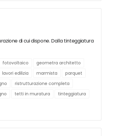
urazione di cui dispone. Dalla tinteggiatura
fotovoltaico
geometra architetto
lavori edilizia
marmista
parquet
agno
ristrutturazione completa
egno
tetti in muratura
tinteggiatura