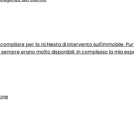
ompilare per la richiesta di intervento sull'immobile. P
n sempre erano molto disponibili. In complesso la mia espe
ione