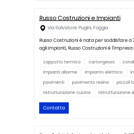
Russo Costruzioni e Impianti
Via Salvatore Pugini, Foggia
Russo Costruzioni è nata per soddisfare a 36
agli impianti, Russo Costruzioni è l'impres
cappotto termico
cartongesso
condi
impianti allarme
impianto elettrico
i
pavimenti
pavimento resina
piccoli l
ristrutturazione cucina
ristrutturazione 
Contatta