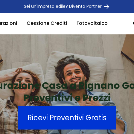
Sei un'impresa edile? Diventa Partner
urazioni
Cessione Crediti
Fotovoltaico
turazione Casa a Rignano G
Preventivi e Prezzi
Ricevi Preventivi Gratis