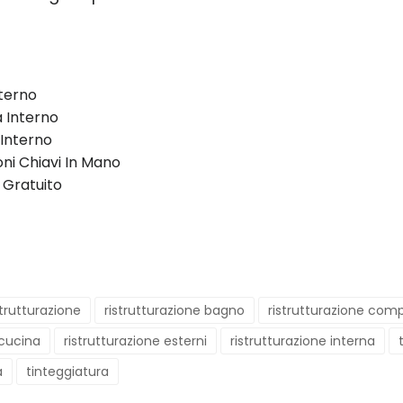
terno
a Interno
 Interno
oni Chiavi In Mano
 Gratuito
strutturazione
ristrutturazione bagno
ristrutturazione com
 cucina
ristrutturazione esterni
ristrutturazione interna
a
tinteggiatura