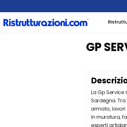
Ristrutt
GP SER
Descrizi
La Gp Service si
Sardegna. Tra l
armato, lavori 
in muratura, f
esperti artigia