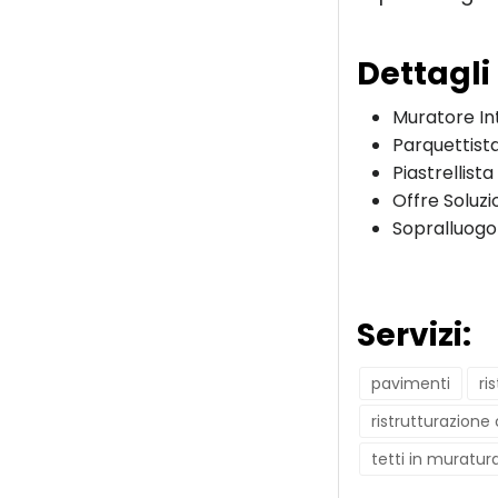
Dettagli
Muratore In
Parquettist
Piastrellista
Offre Soluzi
Sopralluogo
Servizi:
pavimenti
ri
ristrutturazione
tetti in muratur