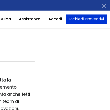
Guida
Assistenza
Accedi
Richiedi Preventivi
tta la
 cemento
 Ma anche tetti
n team di
novazioni.