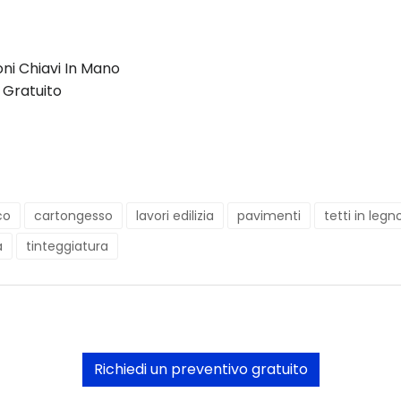
oni Chiavi In Mano
 Gratuito
co
cartongesso
lavori edilizia
pavimenti
tetti in legn
a
tinteggiatura
Richiedi un preventivo gratuito