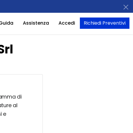
Guida
Assistenza
Accedi
Richiedi Preventivi
Srl
 gamma di
ture al
i e