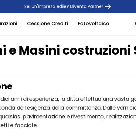
Sei un'impresa edile? Diventa Partner
urazioni
Cessione Crediti
Fotovoltaico
 e Masini costruzioni 
one
ndici anni di esperienza, la ditta effettua una vasta
conda dell’esigenza della committenza. Dalle vernicia
ualsiasi pavimentazione e rivestimento, realizzazion
tti e facciate.