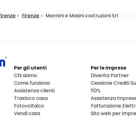
firenze
Firenze
Mannini e Masini costruzioni Srl
Per gli utenti
Per le imprese
Chi siamo
Diventa Partner
Come funziona
Cessione Crediti 
Assistenza clienti
110%
Trasloco casa
Assistenza impres
Fotovoltaico
Fatturazione Elett
Vendi casa
Sito web per impres