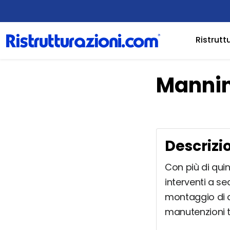
Ristrutt
Mannini
Descrizi
Con più di qui
interventi a se
montaggio di q
manutenzioni te