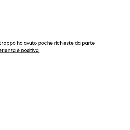
urtroppo ho avuto poche richieste da parte
rienza è positiva.