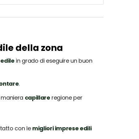
dile della zona
edile
in grado di eseguire un buon
rontare
.
in maniera
capillare
regione per
tatto con le
migliori imprese edili