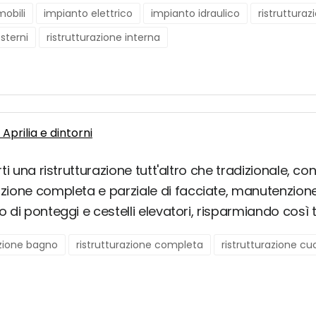
obili
impianto elettrico
impianto idraulico
ristruttura
esterni
ristrutturazione interna
 Aprilia e dintorni
rti una ristrutturazione tutt'altro che tradizionale, c
zione completa e parziale di facciate, manutenzione co
so di ponteggi e cestelli elevatori, risparmiando cos
azione bagno
ristrutturazione completa
ristrutturazione cu