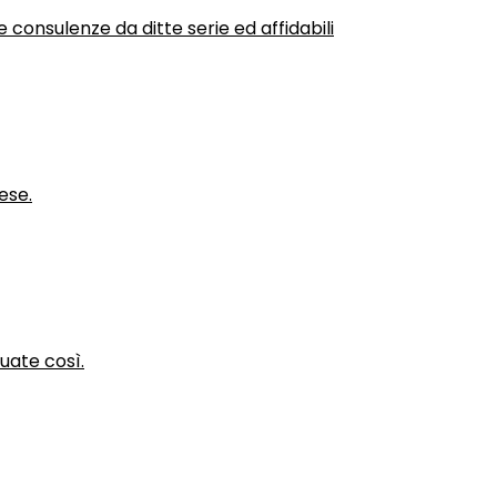
 consulenze da ditte serie ed affidabili
ese.
nuate così.