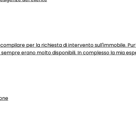
ompilare per la richiesta di intervento sull'immobile. P
n sempre erano molto disponibili. In complesso la mia espe
ione