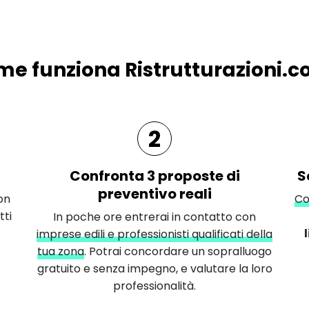
e funziona Ristrutturazioni.
2
Confronta 3 proposte di
S
preventivo reali
on
Co
tti
In poche ore entrerai in contatto con
imprese edili e professionisti qualificati della
tua zona
. Potrai concordare un sopralluogo
gratuito e senza impegno, e valutare la loro
professionalità.