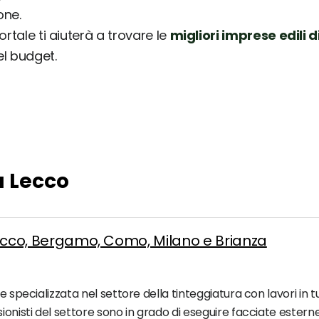
one.
rtale ti aiuterà a trovare le
migliori imprese edili d
el budget.
a Lecco
a Lecco, Bergamo, Como, Milano e Brianza
 specializzata nel settore della tinteggiatura con lavori in tut
onisti del settore sono in grado di eseguire facciate esterne 