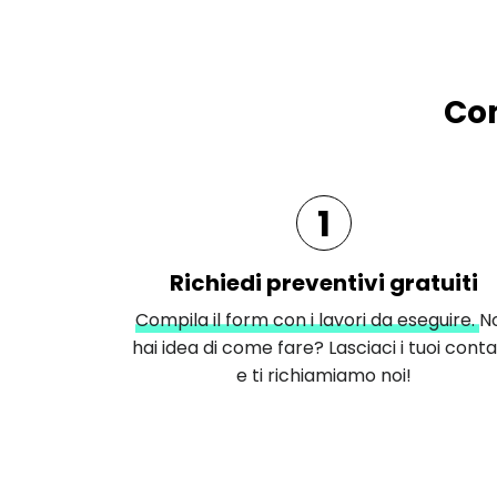
Com
1
Richiedi preventivi gratuiti
Compila il form con i lavori da eseguire.
N
hai idea di come fare? Lasciaci i tuoi conta
e ti richiamiamo noi!