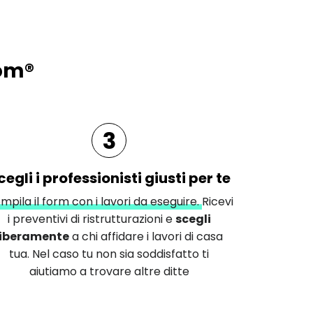
com®
3
cegli i professionisti giusti per te
mpila il form con i lavori da eseguire.
Ricevi
i preventivi di ristrutturazioni e
scegli
liberamente
a chi affidare i lavori di casa
tua. Nel caso tu non sia soddisfatto ti
aiutiamo a trovare altre ditte