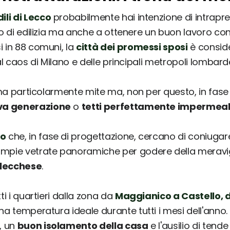
ili di Lecco
probabilmente hai intenzione di intrapre
to di edilizia ma anche a ottenere un buon lavoro co
i in 88 comuni, la
città dei promessi sposi
è conside
al caos di Milano e delle principali metropoli lombard
lima particolarmente mite ma, non per questo, in fas
uova generazione
o
tetti perfettamente impermeabi
co
che, in fase di progettazione, cercano di coniugare q
pie vetrate panoramiche per godere della meravigl
 lecchese
.
ti i quartieri dalla zona da
Maggianico a Castello,
na temperatura ideale durante tutti i mesi dell'anno.
, un
buon isolamento della casa
e l'ausilio di tende