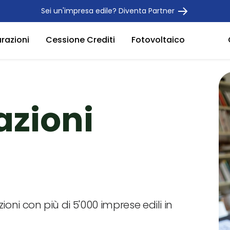
Sei un'impresa edile? Diventa Partner
urazioni
Cessione Crediti
Fotovoltaico
azioni
zioni con più di 5'000 imprese edili in