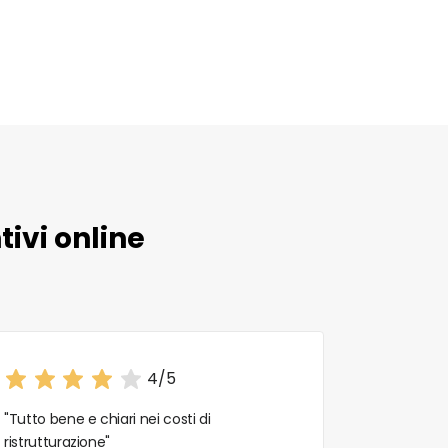
ivi online
4/5
"Tutto bene e chiari nei costi di
"Ottima es
ristrutturazione"
e consulenz