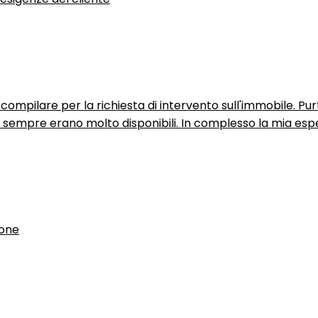
ompilare per la richiesta di intervento sull'immobile. P
n sempre erano molto disponibili. In complesso la mia espe
ione