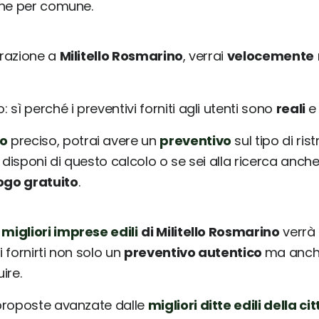
une per comune.
urazione a
Militello Rosmarino
, verrai
velocemente
sì perché i preventivi forniti agli utenti sono
reali
o
preciso, potrai avere un
preventivo
sul tipo di ris
 disponi di questo calcolo o se sei alla ricerca anche
ogo gratuito
.
 migliori imprese edili
di Militello Rosmarino
verrà
i fornirti non solo un
preventivo autentico
ma anche
ire.
 proposte avanzate dalle
migliori ditte edili della cit