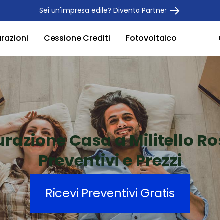
Sei un'impresa edile? Diventa Partner
urazioni
Cessione Crediti
Fotovoltaico
urazione Casa a Militello 
Preventivi e Prezzi
Ricevi Preventivi Gratis