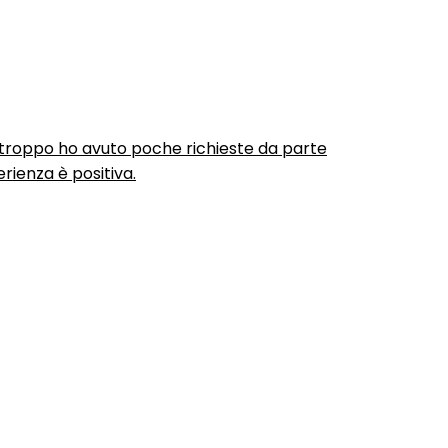
urtroppo ho avuto poche richieste da parte
rienza è positiva.