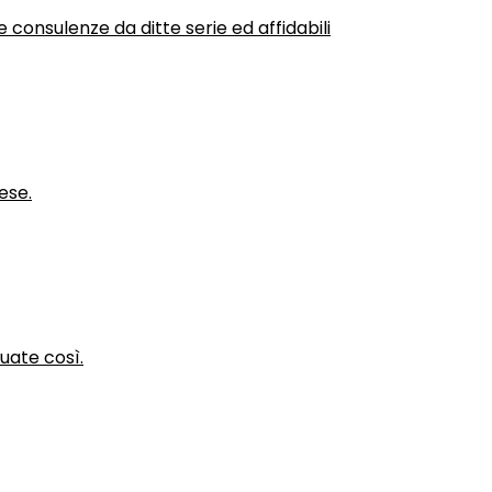
 consulenze da ditte serie ed affidabili
ese.
nuate così.