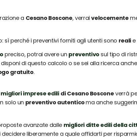
urazione a
Cesano Boscone
, verrai
velocemente
me
sì perché i preventivi forniti agli utenti sono
reali
o
preciso, potrai avere un
preventivo
sul tipo di ris
 disponi di questo calcolo o se sei alla ricerca anche
ogo gratuito
.
 migliori imprese edili
di Cesano Boscone
verrà pe
non solo un
preventivo autentico
ma anche suggerimen
 proposte avanzate dalle
migliori ditte edili della cit
ai decidere liberamente a quale affidarti per risparm