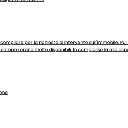
ompilare per la richiesta di intervento sull'immobile. P
n sempre erano molto disponibili. In complesso la mia espe
ione