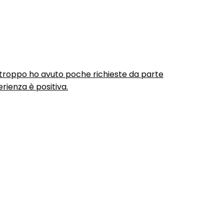
urtroppo ho avuto poche richieste da parte
rienza è positiva.