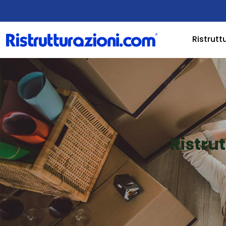
Ristrutt
Ristru