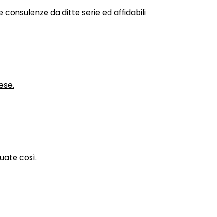
 consulenze da ditte serie ed affidabili
ese.
nuate così.