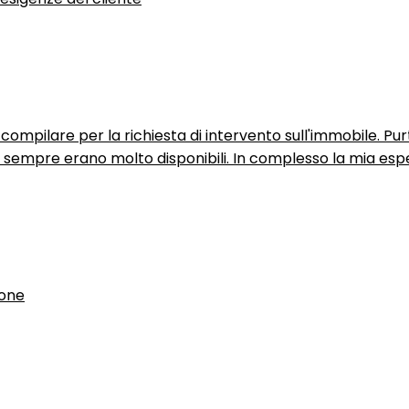
ompilare per la richiesta di intervento sull'immobile. P
n sempre erano molto disponibili. In complesso la mia espe
ione