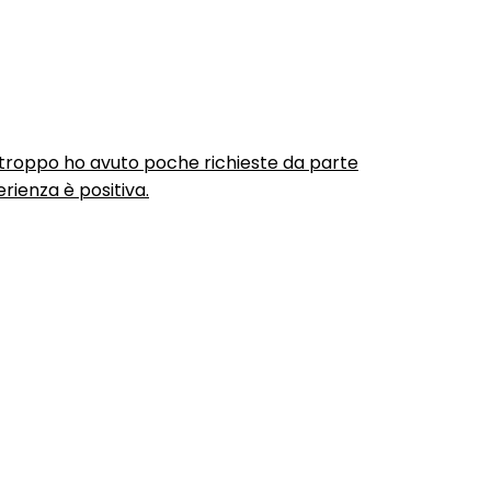
urtroppo ho avuto poche richieste da parte
rienza è positiva.