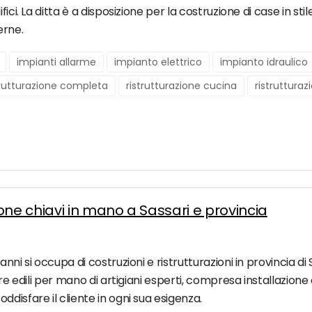
fici. La ditta è a disposizione per la costruzione di case in s
erne.
impianti allarme
impianto elettrico
impianto idraulico
trutturazione completa
ristrutturazione cucina
ristrutturaz
one chiavi in mano a Sassari e provincia
nni si occupa di costruzioni e ristrutturazioni in provincia di
re edili per mano di artigiani esperti, compresa installazione di
disfare il cliente in ogni sua esigenza.