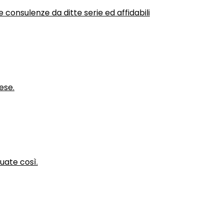
 consulenze da ditte serie ed affidabili
ese.
nuate così.