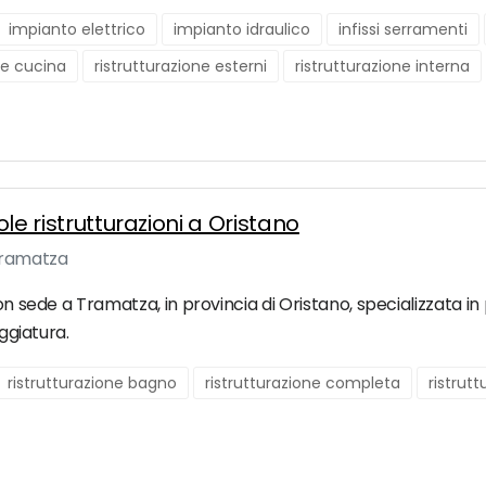
impianto elettrico
impianto idraulico
infissi serramenti
ne cucina
ristrutturazione esterni
ristrutturazione interna
ole ristrutturazioni a Oristano
Tramatza
on sede a Tramatza, in provincia di Oristano, specializzata in
eggiatura.
ristrutturazione bagno
ristrutturazione completa
ristrut