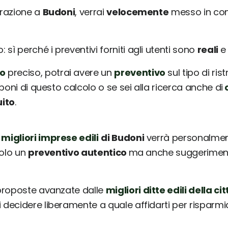
urazione a
Budoni
, verrai
velocemente
messo in con
sì perché i preventivi forniti agli utenti sono
reali
o
preciso, potrai avere un
preventivo
sul tipo di ris
poni di questo calcolo o se sei alla ricerca anche di
c
uito
.
 migliori imprese edili
di Budoni
verrà personalment
solo un
preventivo autentico
ma anche suggerimenti 
 proposte avanzate dalle
migliori ditte edili della cit
ai decidere liberamente a quale affidarti per risparm