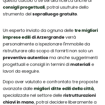
questo calcolo o se sei alla ricerca anche di
consigli progettuali
, potrai usufruire dello
strumento del
sopralluogo gratuito
.
Un esperto inviato da ognuna delle
tre migliori
imprese edili
di Arzergrande
verrà
personalmente a ispezionare l'immobile da
ristrutturare allo scopo di fornirti non solo un
preventivo autentico
ma anche suggerimenti
progettuali e consigli in termini di
materiali
e
lavori da eseguire.
Dopo aver valutato e confrontato tre proposte
avanzate dalle
migliori ditte edili della città
,
specializzate nel settore delle
ristrutturazioni
chiavi in mano
, potrai decidere liberamente a