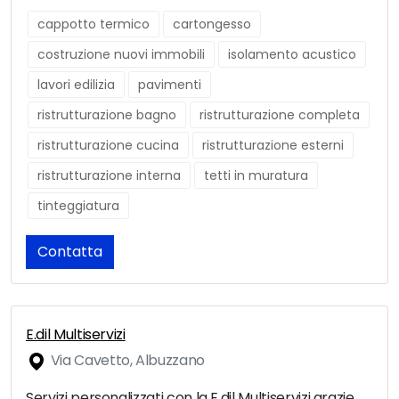
cappotto termico
cartongesso
costruzione nuovi immobili
isolamento acustico
lavori edilizia
pavimenti
ristrutturazione bagno
ristrutturazione completa
ristrutturazione cucina
ristrutturazione esterni
ristrutturazione interna
tetti in muratura
tinteggiatura
Contatta
E.dil Multiservizi
Via Cavetto, Albuzzano
Servizi personalizzati con la E.dil Multiservizi grazie