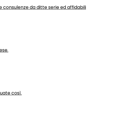
 consulenze da ditte serie ed affidabili
ese.
nuate così.