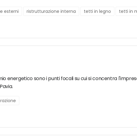
ne esterni
ristrutturazione interna
tetti in legno
tetti in
mio energetico sono i punti focali su cui si concentra l'impr
 Pavia.
urazione