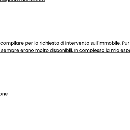
ompilare per la richiesta di intervento sull'immobile. P
n sempre erano molto disponibili. In complesso la mia espe
ione