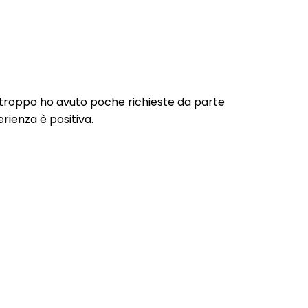
urtroppo ho avuto poche richieste da parte
rienza è positiva.