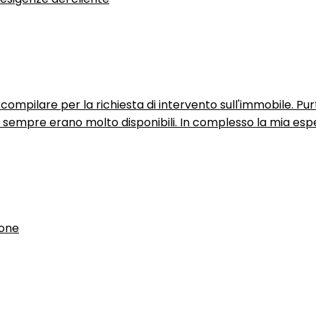
ompilare per la richiesta di intervento sull'immobile. P
n sempre erano molto disponibili. In complesso la mia espe
ione