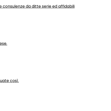
 consulenze da ditte serie ed affidabili
ese.
nuate così.