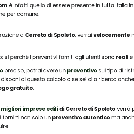
com
è infatti quello di essere presente in tutta Italia 
une per comune.
urazione a
Cerreto di Spoleto
, verrai
velocemente
m
sì perché i preventivi forniti agli utenti sono
reali
o
preciso, potrai avere un
preventivo
sul tipo di ris
 disponi di questo calcolo o se sei alla ricerca anche
ogo gratuito
.
 migliori imprese edili
di Cerreto di Spoleto
verrà 
i fornirti non solo un
preventivo autentico
ma anche
ire.