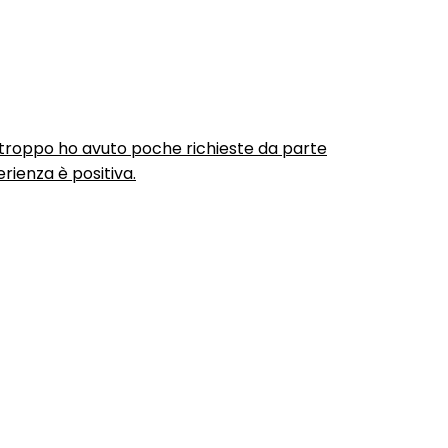
urtroppo ho avuto poche richieste da parte
rienza è positiva.