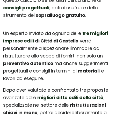
questo calcolo o se sei alla ricerca anche di
consigli progettuali
, potrai usufruire dello
strumento del
sopralluogo gratuito
.
Un esperto inviato da ognuna delle
tre migliori
imprese edili
di Città di Castello
verrà
personalmente a ispezionare l'immobile da
ristrutturare allo scopo di fornirti non solo un
preventivo autentico
ma anche suggerimenti
progettuali e consigli in termini di
materiali
e
lavori da eseguire.
Dopo aver valutato e confrontato tre proposte
avanzate dalle
migliori ditte edili della città
,
specializzate nel settore delle
ristrutturazioni
chiavi in mano
, potrai decidere liberamente a