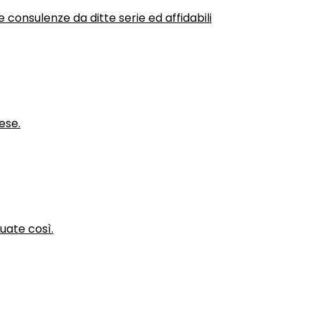
 consulenze da ditte serie ed affidabili
ese.
nuate così.