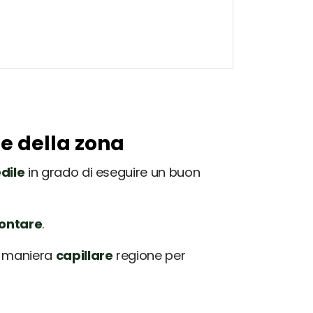
le della zona
dile
in grado di eseguire un buon
rontare
.
in maniera
capillare
regione per