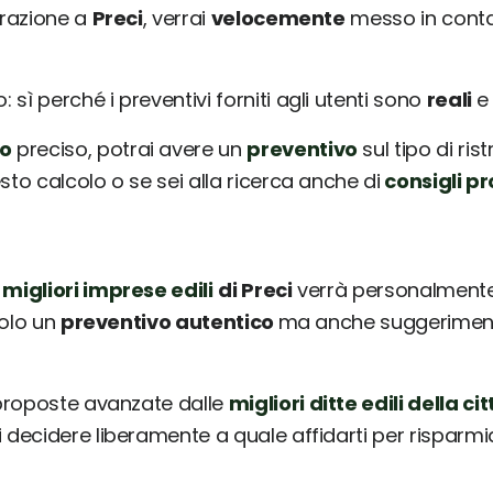
urazione a
Preci
, verrai
velocemente
messo in conta
sì perché i preventivi forniti agli utenti sono
reali
o
preciso, potrai avere un
preventivo
sul tipo di ris
sto calcolo o se sei alla ricerca anche di
consigli pr
 migliori imprese edili
di Preci
verrà personalmente 
solo un
preventivo autentico
ma anche suggerimenti 
 proposte avanzate dalle
migliori ditte edili della cit
ai decidere liberamente a quale affidarti per risparm