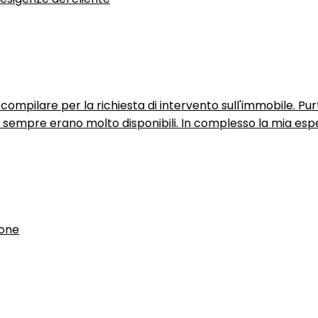
ompilare per la richiesta di intervento sull'immobile. P
n sempre erano molto disponibili. In complesso la mia espe
ione