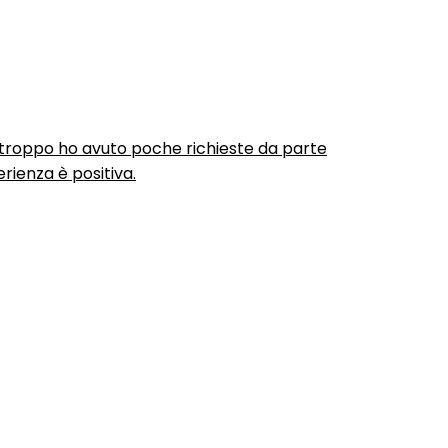
urtroppo ho avuto poche richieste da parte
rienza è positiva.