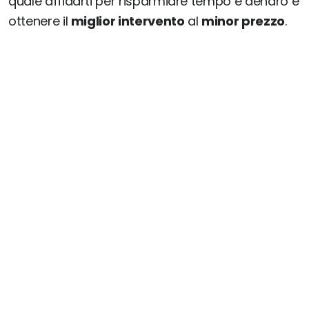
quale affidarti per risparmiare tempo e denaro e
ottenere il
miglior intervento
al
minor prezzo
.