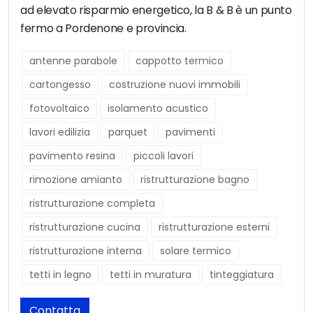
ad elevato risparmio energetico, la B & B è un punto
fermo a Pordenone e provincia.
antenne parabole
cappotto termico
cartongesso
costruzione nuovi immobili
fotovoltaico
isolamento acustico
lavori edilizia
parquet
pavimenti
pavimento resina
piccoli lavori
rimozione amianto
ristrutturazione bagno
ristrutturazione completa
ristrutturazione cucina
ristrutturazione esterni
ristrutturazione interna
solare termico
tetti in legno
tetti in muratura
tinteggiatura
Contatta