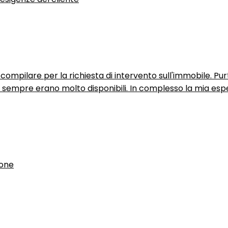
ompilare per la richiesta di intervento sull'immobile. P
n sempre erano molto disponibili. In complesso la mia espe
ione