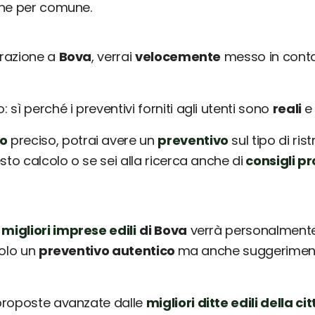
une per comune.
urazione a
Bova
, verrai
velocemente
messo in conta
sì perché i preventivi forniti agli utenti sono
reali
o
preciso, potrai avere un
preventivo
sul tipo di ris
sto calcolo o se sei alla ricerca anche di
consigli pr
 migliori imprese edili
di Bova
verrà personalmente 
solo un
preventivo autentico
ma anche suggerimenti 
 proposte avanzate dalle
migliori ditte edili della cit