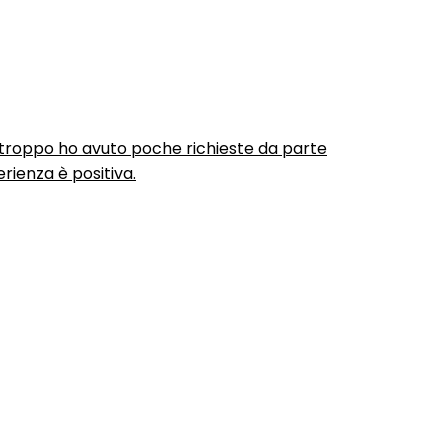
urtroppo ho avuto poche richieste da parte
rienza è positiva.