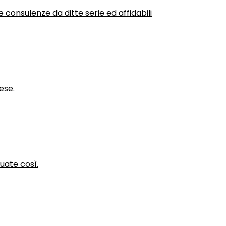
 consulenze da ditte serie ed affidabili
ese.
nuate così.