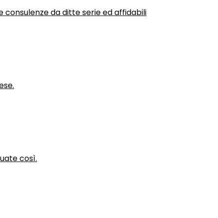
 consulenze da ditte serie ed affidabili
ese.
nuate così.