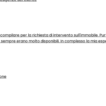
ompilare per la richiesta di intervento sull'immobile. P
n sempre erano molto disponibili. In complesso la mia espe
ione