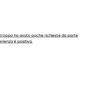
urtroppo ho avuto poche richieste da parte
rienza è positiva.