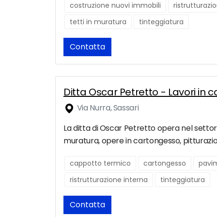
costruzione nuovi immobili
ristrutturaz
tetti in muratura
tinteggiatura
Contatta
Ditta Oscar Petretto - Lavori in 
Via Nurra, Sassari
La ditta di Oscar Petretto opera nel settore e
muratura, opere in cartongesso, pitturazio
cappotto termico
cartongesso
pavi
ristrutturazione interna
tinteggiatura
Contatta